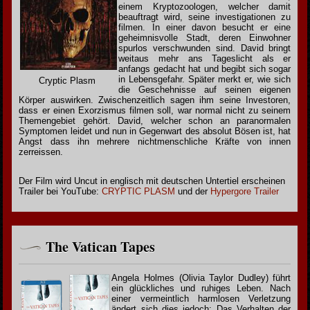
einem Kryptozoologen, welcher damit
beauftragt wird, seine investigationen zu
filmen. In einer davon besucht er eine
geheimnisvolle Stadt, deren Einwohner
spurlos verschwunden sind. David bringt
weitaus mehr ans Tageslicht als er
anfangs gedacht hat und begibt sich sogar
in Lebensgefahr. Später merkt er, wie sich
Cryptic Plasm
die Geschehnisse auf seinen eigenen
Körper auswirken. Zwischenzeitlich sagen ihm seine Investoren,
dass er einen Exorzismus filmen soll, war normal nicht zu seinem
Themengebiet gehört. David, welcher schon an paranormalen
Symptomen leidet und nun in Gegenwart des absolut Bösen ist, hat
Angst dass ihn mehrere nichtmenschliche Kräfte von innen
zerreissen.
Der Film wird Uncut in englisch mit deutschen Untertiel erscheinen
Trailer bei YouTube:
CRYPTIC PLASM
und der
Hypergore Trailer
The Vatican Tapes
Angela Holmes (Olivia Taylor Dudley) führt
ein glückliches und ruhiges Leben. Nach
einer vermeintlich harmlosen Verletzung
ändert sich dies jedoch: Das Verhalten der