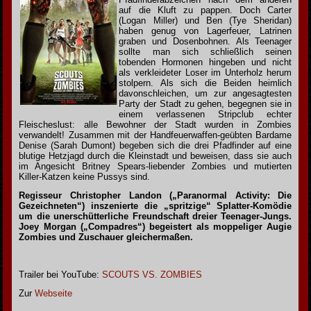
auf die Kluft zu pappen. Doch Carter
(Logan Miller) und Ben (Tye Sheridan)
haben genug von Lagerfeuer, Latrinen
graben und Dosenbohnen. Als Teenager
sollte man sich schließlich seinen
tobenden Hormonen hingeben und nicht
als verkleideter Loser im Unterholz herum
stolpern. Als sich die Beiden heimlich
davonschleichen, um zur angesagtesten
Party der Stadt zu gehen, begegnen sie in
einem verlassenen Stripclub echter
Fleischeslust: alle Bewohner der Stadt wurden in Zombies
verwandelt! Zusammen mit der Handfeuerwaffen-geübten Bardame
Denise (Sarah Dumont) begeben sich die drei Pfadfinder auf eine
blutige Hetzjagd durch die Kleinstadt und beweisen, dass sie auch
im Angesicht Britney Spears-liebender Zombies und mutierten
Killer-Katzen keine Pussys sind.
Regisseur Christopher Landon („Paranormal Activity: Die
Gezeichneten“) inszenierte die „spritzige“ Splatter-Komödie
um die unerschütterliche Freundschaft dreier Teenager-Jungs.
Joey Morgan („Compadres“) begeistert als moppeliger Augie
Zombies und Zuschauer gleichermaßen.
Trailer bei YouTube:
SCOUTS VS. ZOMBIES
Zur
Webseite