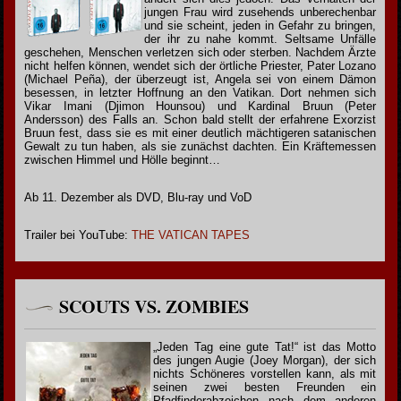
jungen Frau wird zusehends unberechenbar
und sie scheint, jeden in Gefahr zu bringen,
der ihr zu nahe kommt. Seltsame Unfälle
geschehen, Menschen verletzen sich oder sterben. Nachdem Ärzte
nicht helfen können, wendet sich der örtliche Priester, Pater Lozano
(Michael Peña), der überzeugt ist, Angela sei von einem Dämon
besessen, in letzter Hoffnung an den Vatikan. Dort nehmen sich
Vikar Imani (Djimon Hounsou) und Kardinal Bruun (Peter
Andersson) des Falls an. Schon bald stellt der erfahrene Exorzist
Bruun fest, dass sie es mit einer deutlich mächtigeren satanischen
Gewalt zu tun haben, als sie zunächst dachten. Ein Kräftemessen
zwischen Himmel und Hölle beginnt…
Ab 11. Dezember als DVD, Blu-ray und VoD
Trailer bei YouTube:
THE VATICAN TAPES
SCOUTS VS. ZOMBIES
„Jeden Tag eine gute Tat!“ ist das Motto
des jungen Augie (Joey Morgan), der sich
nichts Schöneres vorstellen kann, als mit
seinen zwei besten Freunden ein
Pfadfinderabzeichen nach dem anderen