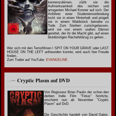
kennenzulernen, zieht sie die
Aufmerksamkeit des reichen und
arroganten Michael Konner auf sich. Der
Anführer einer Studentenverbindung
lockt sie in einen Hinterhalt und prügelt
sie in einem Waldstück beinahe zu
Tode. Zum Sterben zurückgelassen,
wird sie von einem uralten Dämon
gerettet, der ihr die Macht gibt, auf einen
blutdürstigen Rachefeldzug zu gehen...
Wer sich mit den Terrorfilmen I SPIT ON YOUR GRAVE oder LAST
HOUSE ON THE LEFT anfreunden konnte, wird auch hier Freude
finden..
Zum Trailer auf YouTube:
EVANGELINE
Cryptic Plasm auf DVD
Von Regisseur Brian Paulin der schon den
derben Indie Film "Fetus" hinritzte,
erscheint nun ab November "Cryptic
Plasm" auf DvD.
Die Geschichte handelt von David Gates,