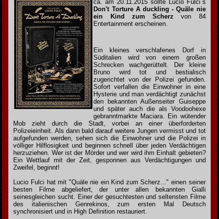
ca. am 20.11.2015 sollte Lucio Fulci`s
Don't Torture A duckling - Quäle nie
ein Kind zum Scherz
von
84
Entertainment erscheinen.
Ein kleines verschlafenes Dorf in
Süditalien wird von einem großen
Schrecken wachgerüttelt. Der kleine
Bruno wird tot und bestialisch
zugerichtet von der Polizei gefunden.
Sofort verfallen die Einwohner in eine
Hysterie und man verdächtigt zunächst
den bekannten Außenseiter Guiseppe
und später auch die als Voodoohexe
gebranntmarkte Maciara. Ein wütender
Mob zieht durch die Stadt, vorbei an einer überforderten
Polizeieinheit. Als dann bald darauf weitere Jungen vermisst und tot
aufgefunden werden, sehen sich die Einwohner und die Polizei in
völliger Hilflosigkeit und beginnen schnell über jeden Verdächtigen
herzuziehen. Wer ist der Mörder und wer wird ihm Einhalt gebieten?
Ein Wettlauf mit der Zeit, gesponnen aus Verdächtigungen und
Zweifel, beginnt!
Lucio Fulci hat mit "Quäle nie ein Kind zum Scherz..." einen seiner
besten Filme abgeliefert, der unter allen bekannten Gialli
seinesgleichen sucht. Einer der gesuchtesten und seltensten Filme
des italienischen Genrekinos, zum ersten Mal Deutsch
synchronisiert und in High Definition restauriert.