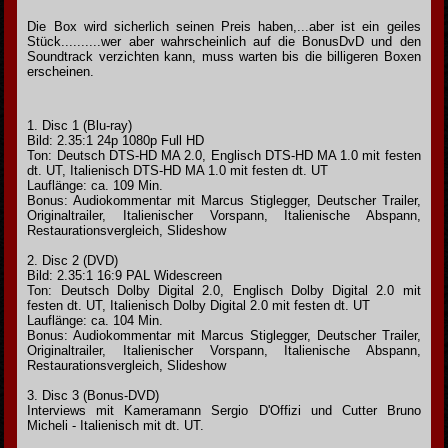
Die Box wird sicherlich seinen Preis haben,...aber ist ein geiles
Stück..........wer aber wahrscheinlich auf die BonusDvD und den
Soundtrack verzichten kann, muss warten bis die billigeren Boxen
erscheinen.
1. Disc 1 (Blu-ray)
Bild: 2.35:1 24p 1080p Full HD
Ton: Deutsch DTS-HD MA 2.0, Englisch DTS-HD MA 1.0 mit festen
dt. UT, Italienisch DTS-HD MA 1.0 mit festen dt. UT
Lauflänge: ca. 109 Min.
Bonus: Audiokommentar mit Marcus Stiglegger, Deutscher Trailer,
Originaltrailer, Italienischer Vorspann, Italienische Abspann,
Restaurationsvergleich, Slideshow
2. Disc 2 (DVD)
Bild: 2.35:1 16:9 PAL Widescreen
Ton: Deutsch Dolby Digital 2.0, Englisch Dolby Digital 2.0 mit
festen dt. UT, Italienisch Dolby Digital 2.0 mit festen dt. UT
Lauflänge: ca. 104 Min.
Bonus: Audiokommentar mit Marcus Stiglegger, Deutscher Trailer,
Originaltrailer, Italienischer Vorspann, Italienische Abspann,
Restaurationsvergleich, Slideshow
3. Disc 3 (Bonus-DVD)
Interviews mit Kameramann Sergio D'Offizi und Cutter Bruno
Micheli - Italienisch mit dt. UT.