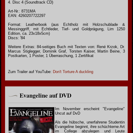
4. Disc 4 (Soundtrack CD)
Art-Nr.: 8731MA
EAN: 4260207722297
Format: Leatherbook (aus Echtholz mit Holzschublade &
Messinggriff, mit Echtleder, Tief- und Goldprägung, Lim 1250
Edition, ca. 23x18x5cm)
Discs: '84
Weitere Extras: 84-seitiges Buch mit Texten von: René Krzok, Dr.
Marcus Stiglegger, Dominik Graf, Torsten Kaiser, Martin Beine, 3
Postkarten, 1 Poster, 1 Überraschung, 1 Zertifikat
Zum Trailer auf YouTube:
Don't Torture A duckling
Evangeline auf DVD
Im November erscheint "Evangeline"
Uncut auf DvD
Als die hübsche, unerfahrene Studentin
Evangeline beginnt, ihre schüchterne Art
im College abzulegen und Leute